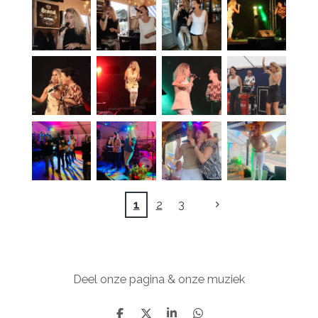
1
2
3
Deel onze pagina & onze muziek
D
D
S
D