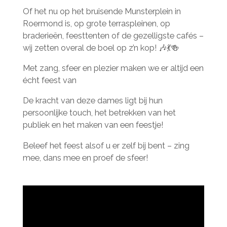
Of het nu op het bruisende Munsterplein in
Roermond is, op grote terraspleinen, op
braderieën, feesttenten of de gezelligste cafés –
wij zetten overal de boel op z’n kop! 🎶💃🍻
Met zang, sfeer en plezier maken we er altijd een
écht feest van
De kracht van deze dames ligt bij hun
persoonlijke touch, het betrekken van het
publiek en het maken van een feestje!
Beleef het feest alsof u er zelf bij bent – zing
mee, dans mee en proef de sfeer!