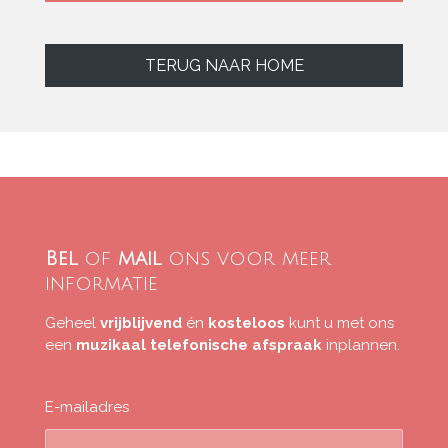
TERUG NAAR HOME
Bel
of
mail
ons voor meer
informatie
Geheel
vrijblijvend
én
kosteloos
kunt u met ons
een
muzikaal
telefonische
afspraak
inplannen.
E-mailadres