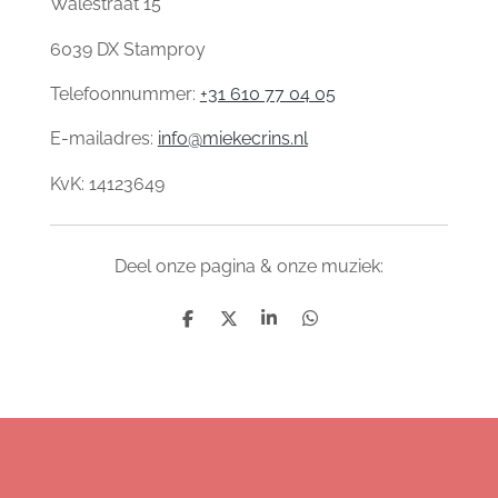
Walestraat 15
6039 DX Stamproy
Telefoonnummer:
+31 610 77 04 05
E-mailadres:
info@miekecrins.nl
KvK:
14123649
Deel onze pagina & onze muziek:
D
D
S
D
e
e
h
e
l
e
a
l
e
l
r
e
n
e
n