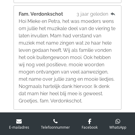
Fam. Verdonkschot
3 jaar geleden
Hoi Mieke en Petra, het was moeders wens
om jullie het muzikale deel van de viering te
laten invullen. Mam had verstand van
muziek met name zingen wat ze haar hele
leven gedaan heeft. Wij als familie vonden
het ook buitengewoon mooi. Ook hebben
wij nog veel positieve, mooie woorden
mogen ontvangen van veel aanwezigen,
met name over jullie zang en mooie liedjes.
Nogmaals hartelijk dank hiervoor. Ik denk
dat mam hier heel blij mee is geweest.
Groetjes, fam. Verdonkschot.
Mathy Moonen
3 jaar geleden
E-mailadres
Telefoonnummer
Facebook
WhatsApp
De Leden van Okra hebben genoten van het