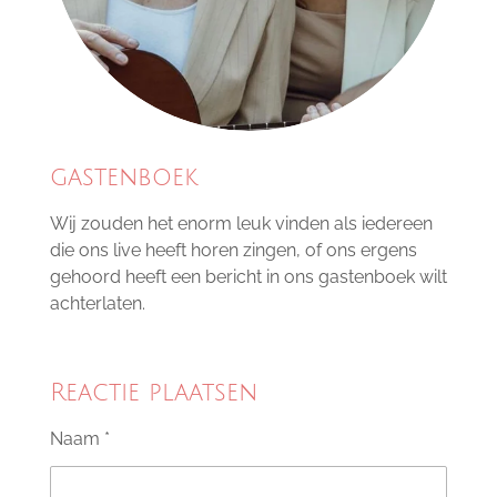
6
8
4
2
1
1
gastenboek
s
t
Wij zouden het enorm leuk vinden als iedereen
e
die ons live heeft horen zingen, of ons ergens
r
gehoord heeft een bericht in ons gastenboek wilt
r
achterlaten.
e
n
Reactie plaatsen
Naam *